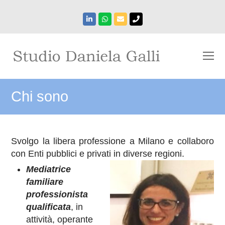
LinkedIn
Whatsapp
Email
Phone
O
Mo
M
Chi sono
Svolgo la libera professione a Milano e collaboro
con Enti pubblici e privati in diverse regioni.
Mediatrice
familiare
professionista
qualificata
, in
attività, operante