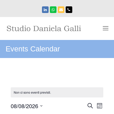
LinkedIn
Whatsapp
Email
Phone
O
Mo
M
Events Calendar
Non ci sono eventi previsti.
Eventi
08/08/2026
Event
Cerca
Mese
Viste
Ricerca
Seleziona