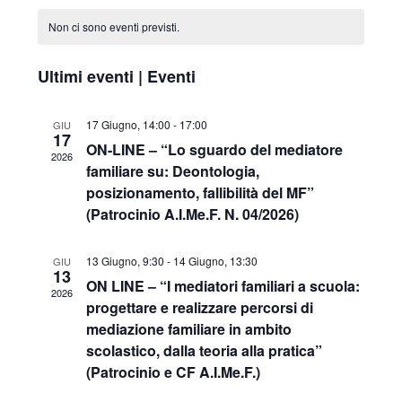
Navig
Calendario
e
la
Non ci sono eventi previsti.
di
viste
data.
Eventi
Navigazio
Ultimi eventi | Eventi
17 Giugno, 14:00
-
17:00
GIU
17
ON-LINE – “Lo sguardo del mediatore
2026
familiare su: Deontologia,
posizionamento, fallibilità del MF”
(Patrocinio A.I.Me.F. N. 04/2026)
13 Giugno, 9:30
-
14 Giugno, 13:30
GIU
13
ON LINE – “I mediatori familiari a scuola:
2026
progettare e realizzare percorsi di
mediazione familiare in ambito
scolastico, dalla teoria alla pratica”
(Patrocinio e CF A.I.Me.F.)