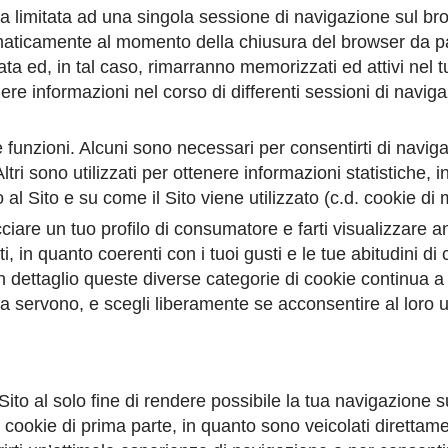
 limitata ad una singola sessione di navigazione sul bro
tomaticamente al momento della chiusura del browser da p
 ed, in tal caso, rimarranno memorizzati ed attivi nel tuo
re informazioni nel corso di differenti sessioni di navig
e funzioni. Alcuni sono necessari per consentirti di naviga
 Altri sono utilizzati per ottenere informazioni statistiche,
l Sito e su come il Sito viene utilizzato (c.d. cookie di 
racciare un tuo profilo di consumatore e farti visualizzare 
, in quanto coerenti con i tuoi gusti e le tue abitudini di
in dettaglio queste diverse categorie di cookie continua a
servono, e scegli liberamente se acconsentire al loro ut
 Sito al solo fine di rendere possibile la tua navigazione su
di cookie di prima parte, in quanto sono veicolati direttam