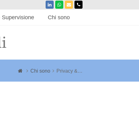
LinkedIn
Whatsapp
Email
Phone
 Supervisione
Chi sono
Chi sono
Privacy &…