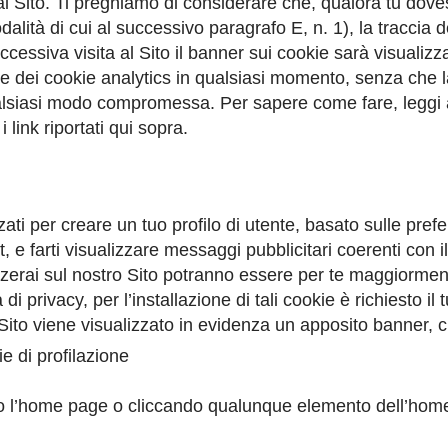
 al Sito. Ti preghiamo di considerare che, qualora tu dov
dalità di cui al successivo paragrafo E, n. 1), la traccia
successiva visita al Sito il banner sui cookie sarà visual
one dei cookie analytics in qualsiasi momento, senza che la p
qualsiasi modo compromessa. Per sapere come fare, leggi 
 link riportati qui sopra.
zzati per creare un tuo profilo di utente, basato sulle pref
 e farti visualizzare messaggi pubblicitari coerenti con il
zzerai sul nostro Sito potranno essere per te maggiormen
di privacy, per l’installazione di tali cookie è richiesto i
ito viene visualizzato in evidenza un apposito banner, c
ie di profilazione
do l’home page o cliccando qualunque elemento dell’home 