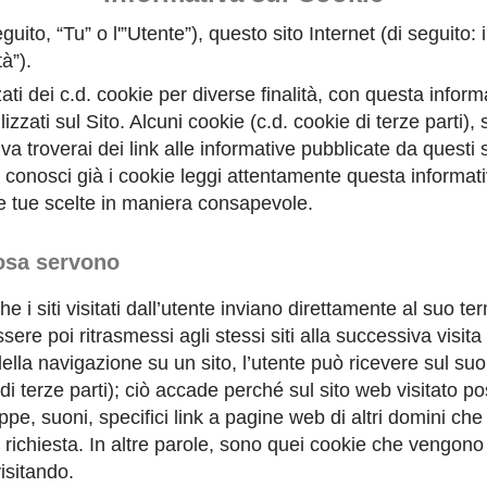
eguito, “Tu” o l'”Utente”), questo sito Internet (di seguito: 
tà”).
zati dei c.d. cookie per diverse finalità, con questa infor
zati sul Sito. Alcuni cookie (c.d. cookie di terze parti), s
va troverai dei link alle informative pubblicate da questi 
conosci già i cookie leggi attentamente questa informati
le tue scelte in maniera consapevole.
cosa servono
che i siti visitati dall’utente inviano direttamente al suo 
re poi ritrasmessi agli stessi siti alla successiva visit
della navigazione su un sito, l’utente può ricevere sul suo
 di terze parti); ciò accade perché sul sito web visitato 
, suoni, specifici link a pagine web di altri domini che 
a richiesta. In altre parole, sono quei cookie che vengon
isitando.