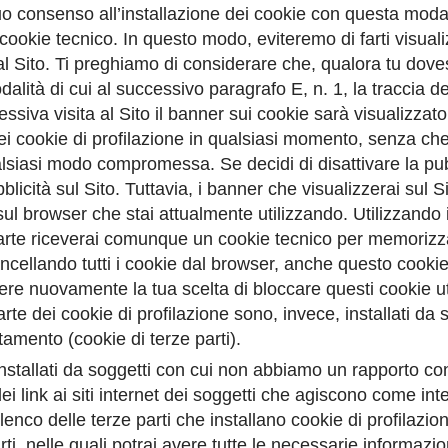
uo consenso all’installazione dei cookie con questa modal
ookie tecnico. In questo modo, eviteremo di farti visuali
 al Sito. Ti preghiamo di considerare che, qualora tu dov
dalità di cui al successivo paragrafo E, n. 1, la traccia 
cessiva visita al Sito il banner sui cookie sarà visualizz
dei cookie di profilazione in qualsiasi momento, senza che la
qualsiasi modo compromessa. Se decidi di disattivare la 
blicità sul Sito. Tuttavia, i banner che visualizzerai sul 
sul browser che stai attualmente utilizzando. Utilizzando 
 parte riceverai comunque un cookie tecnico per memorizza
ncellando tutti i cookie dal browser, anche questo cooki
ere nuovamente la tua scelta di bloccare questi cookie uti
te dei cookie di profilazione sono, invece, installati da s
ttamento (cookie di terze parti).
installati da soggetti con cui non abbiamo un rapporto con
ei link ai siti internet dei soggetti che agiscono come int
’elenco delle terze parti che installano cookie di profilazione 
arti, nelle quali potrai avere tutte le necessarie informazio