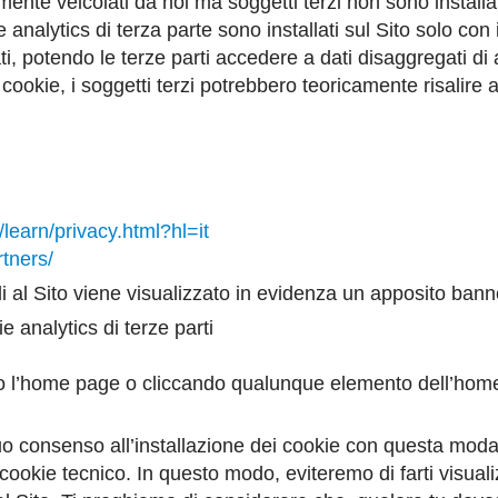
mente veicolati da noi ma soggetti terzi non sono installa
e analytics di terza parte sono installati sul Sito solo co
 potendo le terze parti accedere a dati disaggregati di ana
i cookie, i soggetti terzi potrebbero teoricamente risalire a
learn/privacy.html?hl=it
rtners/
al Sito viene visualizzato in evidenza un apposito banne
ie analytics di terze parti
do l’home page o cliccando qualunque elemento dell’home 
uo consenso all’installazione dei cookie con questa modal
ookie tecnico. In questo modo, eviteremo di farti visuali