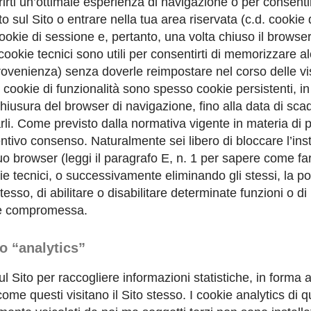
rirti un’ottimale esperienza di navigazione o per consentirt
 sul Sito o entrare nella tua area riservata (c.d. cookie 
kie di sessione e, pertanto, una volta chiuso il browser
 cookie tecnici sono utili per consentirti di memorizzare 
provenienza) senza doverle reimpostare nel corso delle vis
 i cookie di funzionalità sono spesso cookie persistenti,
iusura del browser di navigazione, fino alla data di scad
i. Come previsto dalla normativa vigente in materia di priv
entivo consenso. Naturalmente sei libero di bloccare l’inst
o browser (leggi il paragrafo E, n. 1 per sapere come far
e tecnici, o successivamente eliminando gli stessi, la pos
stesso, di abilitare o disabilitare determinate funzioni o di
rte compromessa.
o “analytics”
 sul Sito per raccogliere informazioni statistiche, in form
ome questi visitano il Sito stesso. I cookie analytics di 