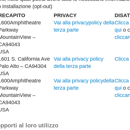
o installazione (opt-out)
RECAPITO
PRIVACY
DISAT
1600Amphitheatre
Vai alla privacypolicy della
Clicca
Parkway
terza parte
qui
o c
MountainView –
clicca
CA94043
USA
1601 S. California Ave
Vai alla privacy policy
Clicca
Palo Alto – CA94304
della terza parte
USA
1600Amphitheatre
Vai alla privacy policydella
Clicca
Parkway
terza parte
qui
o 
MountainView –
clicca
CA94043
USA
porti al loro utilizzo