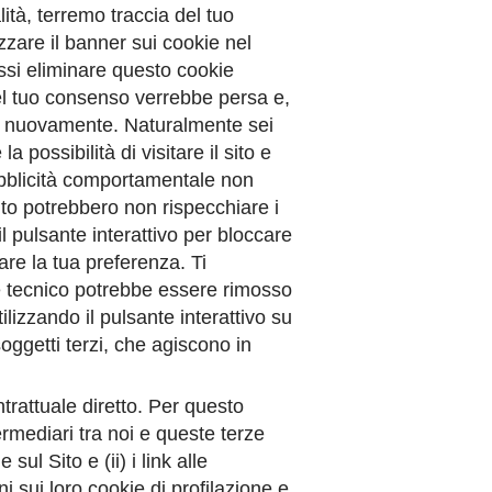
ità, terremo traccia del tuo
zzare il banner sui cookie nel
essi eliminare questo cookie
del tuo consenso verrebbe persa e,
ato nuovamente. Naturalmente sei
 possibilità di visitare il sito e
pubblicità comportamentale non
Sito potrebbero non rispecchiare i
il pulsante interattivo per bloccare
re la tua preferenza. Ti
e tecnico potrebbe essere rimosso
lizzando il pulsante interattivo su
oggetti terzi, che agiscono in
trattuale diretto. Per questo
ermediari tra noi e queste terze
sul Sito e (ii) i link alle
ni sui loro cookie di profilazione e