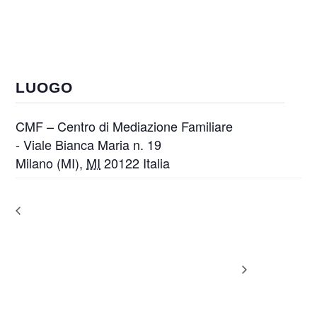
LUOGO
CMF – Centro di Mediazione Familiare
- Viale Bianca Maria n. 19
Milano (MI)
,
MI
20122
Italia
ON-LINE – Giornate di
ON-LINE – “FASE DI MEDIAZIONE
supervisione professionale di
– La negoziazione: tecniche ed
gruppo per Mediatori Familiari
esempi di casi reali” (Patrocinio
(Patrocinio A.I.Me.F. N. 014/2025)
A.I.Me.F. N. 77/2025)