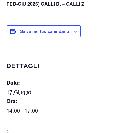
FEB-GIU 2026) GALLI D. – GALLI Z
Salva nel tuo calendario
DETTAGLI
Data:
17 Giugno
Ora:
14:00 - 17:00
ON LINE – “I mediatori familiari a scuola: progettare e realizzare