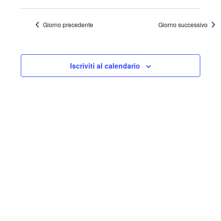
Viste
Ricerca
2024
Seleziona
Navig
e
la
Giorno precedente
Giorno successivo
viste
data.
Navigazio
Iscriviti al calendario