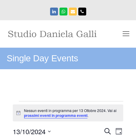
LinkedIn
Whatsapp
Email
Phone
O
Mo
M
Single Day Events
Eventi
Nessun eventi in programma per 13 Ottobre 2024. Vai ai
for
Notice
prossimi eventi in programma eventi
.
13
Eventi
13/10/2024
Event
Ottobre
Cerca
Giorno