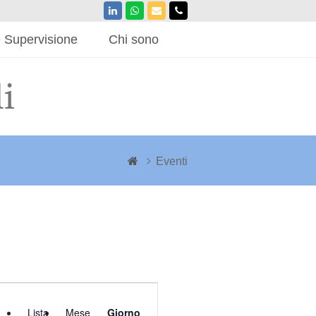
LinkedIn
Whatsapp
Email
Phone
 Supervisione
Chi sono
Eventi
Evento
Viste
Lista
Mese
Giorno