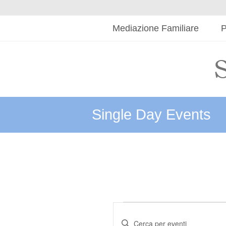
Mediazione Familiare
P
Single Day Events
Eventi
Eventi
Ricerca
Inserisci
for