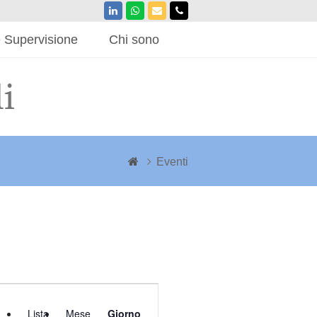
LinkedIn
Whatsapp
Email
Phone
 Supervisione
Chi sono
Eventi
Evento
Viste
Lista
Mese
Giorno