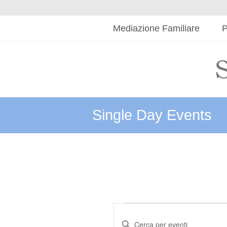
Mediazione Familiare
P
Single Day Events
Eventi
Eventi
Ricerca
Inserisci
for