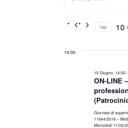
e
Parola
10
viste
Chiave.
Giugno
Navigazione
Cerca
2026
10
Eventi
Oggi
per
Selez
Parola
la
Chiave.
data.
14:00
10 Giugno, 14:00
ON-LINE –
professio
(Patrocini
Giornate di super
11644/2016 – Medi
Mercoledì 11/02/2