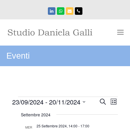
LinkedIn
Whatsapp
Email
Phone
O
Mo
M
Eventi
Eventi
Eventi
23/09/2024
 - 
20/11/2024
Event
Cerca
Lista
Viste
Ricerca
Seleziona
Navig
e
Settembre 2024
la
viste
data.
25 Settembre 2024, 14:00
-
17:00
MER
Navigazio