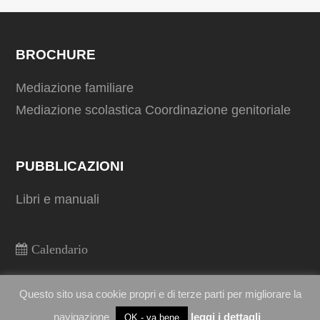
BROCHURE
Mediazione familiare
Mediazione scolastica
Coordinazione genitoriale
PUBBLICAZIONI
Libri e manuali
Calendario
Questo sito usa cookie propri e di terze parti per migliorare la
Copyright
Daniela Galli
2026
navigazione
leggi i dettagli
OK - va bene